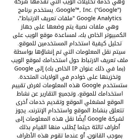
وهي خدمة تحليلات الويب التي تقدمها شركة
Google™, Inc. ("Google"). يستخدم برنامج
Google Analytics "ملفات تعريف الارتباط"،
وهي ملفات نصية يتم وضعها على جهاز
الكمبيوتر الخاص بك، لمساعدة موقع الويب على
تحليل كيفية استخدام المستخدمين للموقع.
سيتم نقل المعلومات التي تم إنشاؤها بواسطة
ملف تعريف الارتباط حول استخدامك لموقع الويب
(بما في ذلك عنوان IP الخاص بك) إلى Google
وتخزينها على خوادم في الولايات المتحدة.
ستستخدم Google هذه المعلومات لغرض تقييم
استخدامك للموقع، وتجميع التقارير عن نشاط
الموقع لمشغلي الموقع وتقديم خدمات أخرى
تتعلق بنشاط الموقع واستخدام الإنترنت. يجوز
لشركة Google أيضًا نقل هذه المعلومات إلى
أطراف ثالثة حيثما يُطلب منها القيام بذلك
بموجب القانون، أو عندما تقوم هذه الأطراف