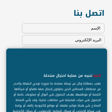
اتصل بنا
انتبه:
تنبيه من عملية احتيال منتحلة
نهيب بعملائنا وكل من تربطه مصلحة بنا ضرورة توخي اليقظة والحذر
من مخططات المحتالين الذين يحاولون إنتحال صفة قافكو أو شركاتها
التابعة أو موظفيها، بهدف الحصول على أموال أو معلومات خاصة أو
الحصول على ميزات تفضيلية في معاملات تجارية. وقد يأتي النشاط
المخادع على هيئة فواتير ملفقة، أو مواقع إلكترونية زائفة، أو روابط
العنوان
على شبكة الإنترنت، أو وسائل للتواصل الاجتماعي، أو رسائل إلكترونية