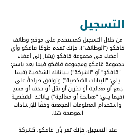
التسجيل
من خلال التسجيل كمستخدم على موقع وظائف
قافكو ("الوظائف")، فإنك تقدم طوعًا قافكو وأي
أعضاء في مجموعة قافكو (يشار إلى أعضاء
مجموعة قافكو ومجموعة قافكو فيما بعد باسم:
"قافكو" أو "الشركة") ببياناتك الشخصية (فيما
يلي: "البيانات الشخصية") وتوافق صراحةً على
جمع أو معالجة أو تخزين أو نقل أو حذف أو مسح
(فيما يلي: "معالجة أو معالجة") بياناتك الشخصية
واستخدام المعلومات المجمعة وفقًا للإرشادات
الموضحة هنا.
عند التسجيل، فإنك تقر بأن قافكو، كشركة