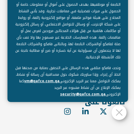
التابعة أو موظفيها، بهدف الحصول على أموال أو معلومات خاصة أو
الحصول على ميزات تفضيلية في معاملات تجارية. وقد يأتي النشاط
المخادع على هيئة فواتير ملفقة، أو مواقع إلكترونية زائفة، أو روابط
العنوان
على شبكة الإنترنت، أو وسائل للتواصل الاجتماعي، أو رسائل إلكترونية
أو مكالمات هاتفية من قِبَل هؤلاء المحتالين مروجين لفرص عمل أو
مناقصات زائفة. هذه الممارسات الخادعة غير مسموح بها ولا تمت بأي
Qatar Fertiliser Company (Q.P.S.C),
صلة لقافكو أوالشركات التابعة لها، وبالتالى قافكو والشركات التابعة
صندوق بريد: 50001 مسيعيد، قطر.
لها لا يتحملون أي مسؤولية عن أية خسارة أو ضرر أو مطالبة ناتجة عن
جيت مول، برج 4 الطابق 8، الخليج الغربي
تلك الأنشطة الإحتيالية.
الدوحة، قطر
وتحث قافكو متلقي هذه الرسائل على التحقق بعناية من صحتها قبل
اتخاذ أي إجراء. وإذا ساورتك شكوك حول مصداقية أى رسالة أو نشاط،
رقم الهاتف
يمكنك التواصل معنا عبر البريد الإكترونى
vm@qafco.com.qa
كما
يمكنك الإبلاغ عن أى نشاط مشبوه عبر البريد
+974 4422 7777
الإكترونى
security@qafco.com.qa
تابعونا على
I
L
X
F
n
i
-
a
s
n
t
c
t
k
w
e