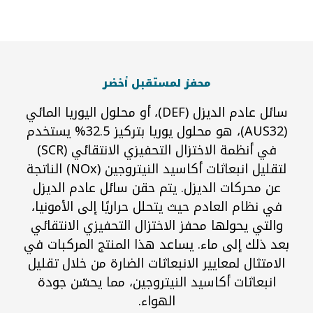
محفز لمستقبل أخضر
سائل عادم الديزل (DEF)، أو محلول اليوريا المائي
(AUS32)، هو محلول يوريا بتركيز 32.5% يستخدم
في أنظمة الاختزال التحفيزي الانتقائي (SCR)
لتقليل انبعاثات أكاسيد النيتروجين (NOx) الناتجة
عن محركات الديزل. يتم حقن سائل عادم الديزل
في نظام العادم حيث يتحلل حراريًا إلى الأمونيا،
والتي يحولها محفز الاختزال التحفيزي الانتقائي
بعد ذلك إلى ماء. يساعد هذا المنتج المركبات في
الامتثال لمعايير الانبعاثات الضارة من خلال تقليل
انبعاثات أكاسيد النيتروجين، مما يحسّن جودة
الهواء.