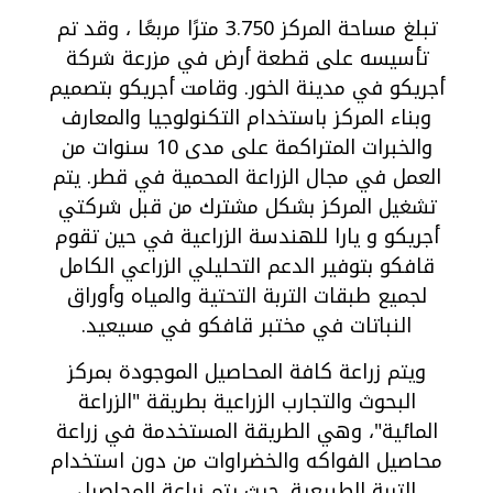
تبلغ مساحة المركز 3.750 مترًا مربعًا ، وقد تم
تأسيسه على قطعة أرض في مزرعة شركة
أجريكو في مدينة الخور. وقامت أجريكو بتصميم
وبناء المركز باستخدام التكنولوجيا والمعارف
والخبرات المتراكمة على مدى 10 سنوات من
العمل في مجال الزراعة المحمية في قطر. يتم
تشغيل المركز بشكل مشترك من قبل شركتي
أجريكو و يارا للهندسة الزراعية في حين تقوم
قافكو بتوفير الدعم التحليلي الزراعي الكامل
لجميع طبقات التربة التحتية والمياه وأوراق
النباتات في مختبر قافكو في مسيعيد.
ويتم زراعة كافة المحاصيل الموجودة بمركز
البحوث والتجارب الزراعية بطريقة "الزراعة
المائية"، وهي الطريقة المستخدمة في زراعة
محاصيل الفواكه والخضراوات من دون استخدام
التربة الطبيعية. حيث يتم زراعة المحاصيل