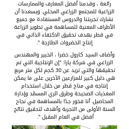
رائعة ، وقدمنا أفضل المعارف والممارسات
الزراعية للمجتمع الزراعي المحلي. ويسعدنا أن
نشارك تجربتنا والدروس المستفادة مع جميع
الأطراف المعنية للمساهمة في تطوير الزراعة
في قطر بهدف تحقيق الاكتفاء الذاتي في
إنتاج الخضروات الطازجة ".
وأضاف السيد كارول خضرا ، الخبير والمهندس
الزراعي في شركة يارا: "إن الإنتاجية التي تم
تحقيقها والتي تزيد عن 30 كجم لكل متر مربع
هي دليل كبير للمزارعين الآخرين على ما يمكن
إنتاجه في مناخ قطر من خلال استخدام
المغذيات الصحيحة وطرق الري المسمّد وإدارة
المحاصيل. أنا فخور جدًا بالمساهمة في نجاح
السنة الأولى من التجربة وأهدف لتحقيق نتائج
أفضل في العام المقبل ".