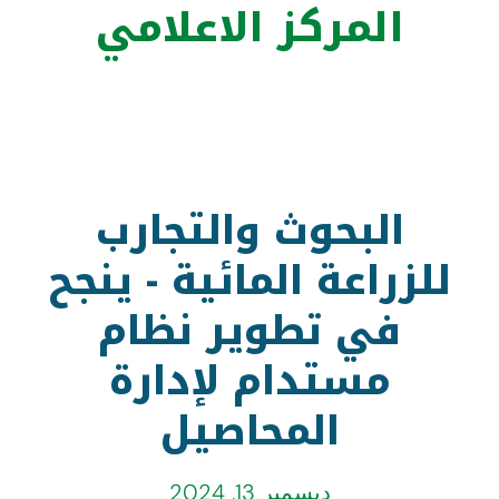
المركز الاعلامي
اﻟﺒﺤﻮث واﻟﺘﺠﺎرب
ﻟﻠﺰراﻋﺔ المائية - ﻳﻨﺠﺢ
ﻓﻲ ﺗﻄﻮﻳﺮ ﻧﻈﺎم
ﻣﺴﺘﺪام ﻹدارة
المحاﺻﻴﻞ
ديسمبر 13, 2024