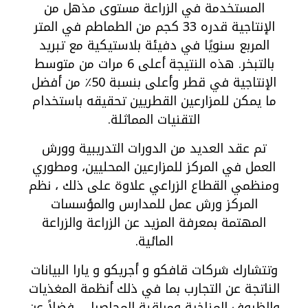
المستخدمة في الزراعة مستوى مذهل من
الإنتاجية قدره 33 كجم من الطماطم في المتر
المربع سنويًا في دفيئة بلاستيكية مع تبريد
بالتبخر. هذه النتيجة أعلى 6 مرات من متوسط
الإنتاجية في قطر وأعلى بنسبة 50٪ من أفضل
ما يمكن للمزارعين القطريين تحقيقه باستخدام
التقنيات المماثلة.
تم عقد العديد من الدورات التدريبية وورش
العمل في المركز للمزارعين المحليين، ومطوري
ومنظمي القطاع الزراعي علاوة على ذلك ، نظم
المركز ورش عمل للمدارس والمؤسسات
المهتمة بمعرفة المزيد عن الزراعة والزراعة
المائية.
وتتشارك شركات قافكو و أجريكو و يارا البيانات
الناتجة عن التجارب بما في ذلك أنظمة المغذيات
والظروف المناخية ومراقبة المحاصيل ، فضلاً عن