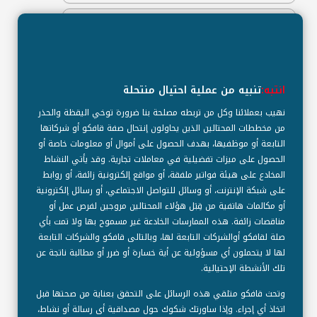
انتبه:
تنبيه من عملية احتيال منتحلة
نهيب بعملائنا وكل من تربطه مصلحة بنا ضرورة توخي اليقظة والحذر
من مخططات المحتالين الذين يحاولون إنتحال صفة قافكو أو شركاتها
التابعة أو موظفيها، بهدف الحصول على أموال أو معلومات خاصة أو
الحصول على ميزات تفضيلية في معاملات تجارية. وقد يأتي النشاط
المخادع على هيئة فواتير ملفقة، أو مواقع إلكترونية زائفة، أو روابط
العنوان
على شبكة الإنترنت، أو وسائل للتواصل الاجتماعي، أو رسائل إلكترونية
أو مكالمات هاتفية من قِبَل هؤلاء المحتالين مروجين لفرص عمل أو
مناقصات زائفة. هذه الممارسات الخادعة غير مسموح بها ولا تمت بأي
Qatar Fertiliser Company (Q.P.S.C),
صلة لقافكو أوالشركات التابعة لها، وبالتالى قافكو والشركات التابعة
صندوق بريد: 50001 مسيعيد، قطر.
لها لا يتحملون أي مسؤولية عن أية خسارة أو ضرر أو مطالبة ناتجة عن
جيت مول، برج 4 الطابق 8، الخليج الغربي
تلك الأنشطة الإحتيالية.
الدوحة، قطر
وتحث قافكو متلقي هذه الرسائل على التحقق بعناية من صحتها قبل
اتخاذ أي إجراء. وإذا ساورتك شكوك حول مصداقية أى رسالة أو نشاط،