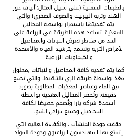
بالطبقات السفلية (على سبيل المثال: ألياف جوز
الهند وتربة البيرليت والصوف الصخري) والتي
يتم تغذيتها باستمرار بواسطة المحاليل
المغذية. تساعد هذه الطريقة في الزراعة على
الحد من مخاطر تعرض النباتات والمحاصيل
لأمراض التربة وتسمح بترشيد المياه والأسمدة
والكيماويات الزراعية.
كما يتم تغذية كافة المحاصيل والنباتات بمحلول
مغذ بواسطة طريقة الري بالتنقيط، والتي تجمع
بين الماء وعناصر المغذيات المطلوبة بصورة
دقيقة. وتُحضر المحاليل المغذية بواسطة
أسمدة شركة يارا وتُصمم خصيصًا لكافة
المحاصيل وجميع مراحل النمو.
حققت جودة المنشآت ، والكفاءة العالية التي
يتمتع بها المهندسون الزراعيون وجودة المواد